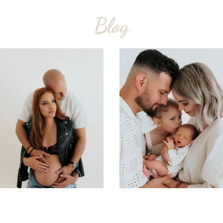
Blog
Terka a Vojta
Flóra s rodinou