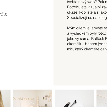
tvoříte nový web? Pak n
Potřebujete vizuální zá
ukáže, kdo jste a s jak
ráte
Specializuji se na foto
Mým cílem je, abyste se
a výsledkem byly fotky, 
jako vy sama. Balíček 
okamžik – během jedno
mix, který okamžitě oživ