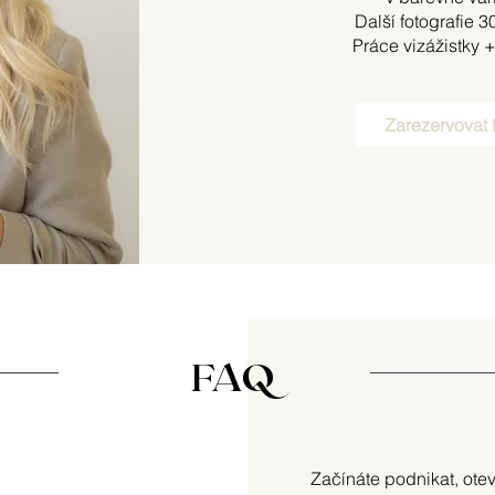
Další fotografie 3
Práce vizážistky 
Zarezervovat 
FAQ
Začínáte podnikat, ote