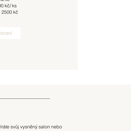
00 kč/ ks
+ 2500 kč
focení
víráte svůj vysněný salon nebo