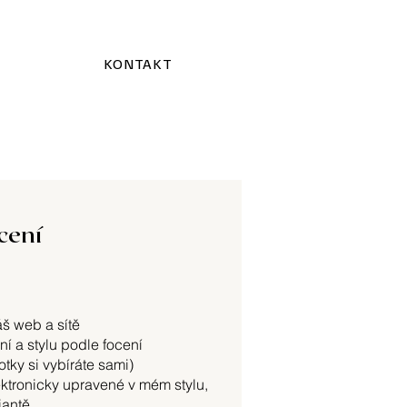
KONTAKT
cení
áš web a sítě
í a stylu podle focení
tky si vybíráte sami)
lektronicky upravené v mém stylu,
iantě