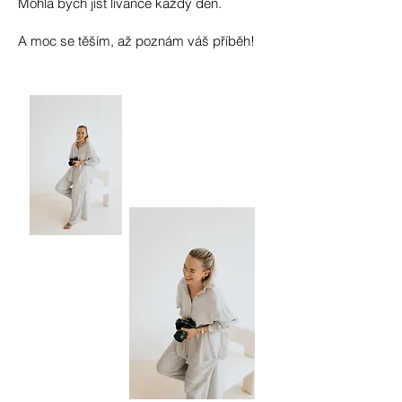
Mohla bych jíst lívance každý den.
A moc se těším, až poznám váš příběh!