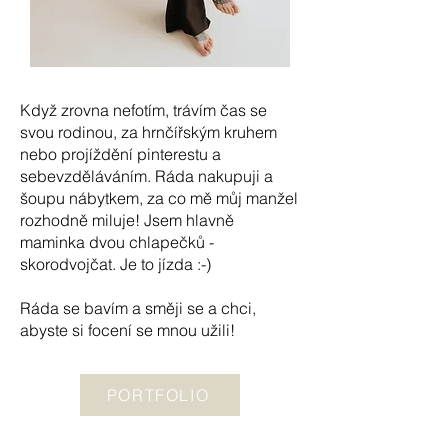
Když zrovna nefotím, trávím čas se
svou rodinou, za hrnčířským kruhem
nebo projíždění pinterestu a
sebevzděláváním. Ráda nakupuji a
šoupu nábytkem, za co mě můj manžel
rozhodně miluje! Jsem hlavně
maminka dvou chlapečků -
skorodvojčat. Je to jízda :-)
Ráda se bavím a směji se a chci,
abyste si focení se mnou užili!
PORTFOLIO