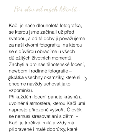
Pár slov od mých klientů..
Kači je naše dlouholetá fotografka,
se kterou jsme začínali už před
svatbou, a od té doby ji považujeme
za naši dvorní fotografku, na kterou
se s důvěrou obracíme u všech
důležitých životních momentů.
Zachytila pro nás těhotenské focení,
newborn i rodinné fotografie –
zkrátka všechny okamžiky, které si
chceme navždy uchovat jako
vzpomínku.
Při každém focení panuje krásná a
uvolněná atmosféra, kterou Kači umí
naprosto přirozeně vytvořit. Člověk
se nemusí stresovat ani s dětmi –
Kači je trpělivá, milá a vždy má
připravené i malé dobrůtky, které