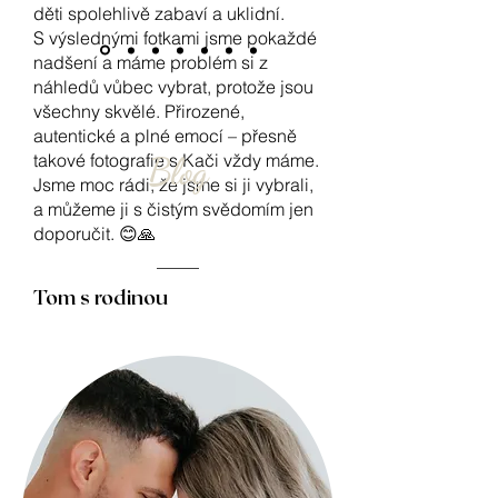
děti spolehlivě zabaví a uklidní.
S výslednými fotkami jsme pokaždé
nadšení a máme problém si z
náhledů vůbec vybrat, protože jsou
všechny skvělé. Přirozené,
autentické a plné emocí – přesně
takové fotografie s Kači vždy máme.
Blog
Jsme moc rádi, že jsme si ji vybrali,
a můžeme ji s čistým svědomím jen
doporučit. 😊🙏
Tom s rodinou